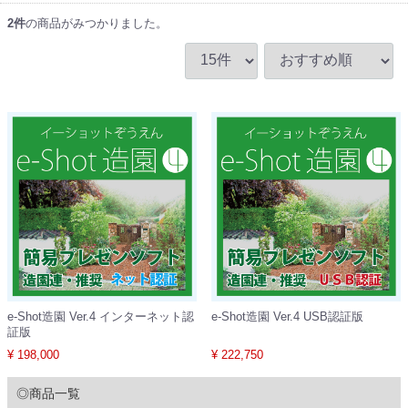
2
件
の商品がみつかりました。
e-Shot造園 Ver.4 インターネット認
e-Shot造園 Ver.4 USB認証版
証版
¥ 198,000
¥ 222,750
◎商品一覧