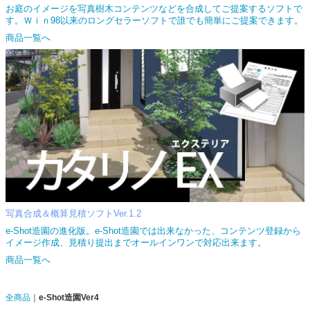
お庭のイメージを写真樹木コンテンツなどを合成してご提案するソフトで
す。Ｗｉｎ98以来のロングセラーソフトで誰でも簡単にご提案できます。
商品一覧へ
写真合成＆概算見積ソフトVer.1.2
e-Shot造園の進化版。e-Shot造園では出来なかった、コンテンツ登録から
イメージ作成、見積り提出までオールインワンで対応出来ます。
商品一覧へ
全商品
e-Shot造園Ver4