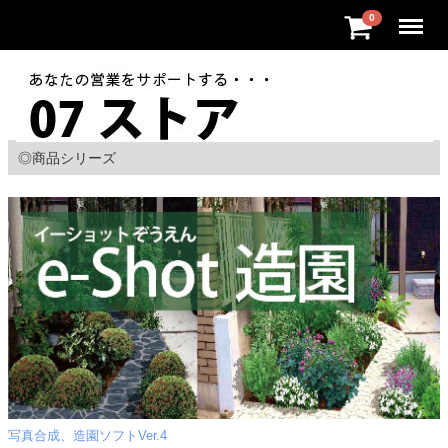
Menu
0
◎商品シリーズ
写真合成、造園ソフトVer.4