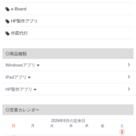
e-Board
HP製作アプリ
作図代行
◎商品種類
Windowsアプリ
iPadアプリ
HP製作アプリ
◎営業カレンダー
2026年8月の定休日
日
月
火
水
木
金
土
1