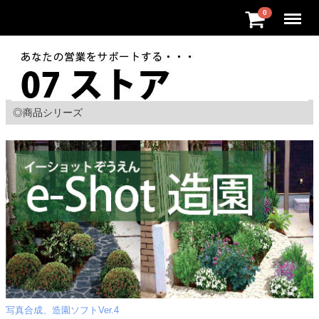
Menu
0
◎商品シリーズ
写真合成、造園ソフトVer.4