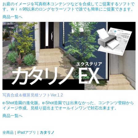
お庭のイメージを写真樹木コンテンツなどを合成してご提案するソフトで
す。Ｗｉｎ98以来のロングセラーソフトで誰でも簡単にご提案できます。
商品一覧へ
写真合成＆概算見積ソフトVer.1.2
e-Shot造園の進化版。e-Shot造園では出来なかった、コンテンツ登録から
イメージ作成、見積り提出までオールインワンで対応出来ます。
商品一覧へ
全商品
iPadアプリ
カタリノ