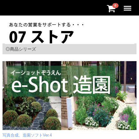
Menu
0
◎商品シリーズ
写真合成、造園ソフトVer.4