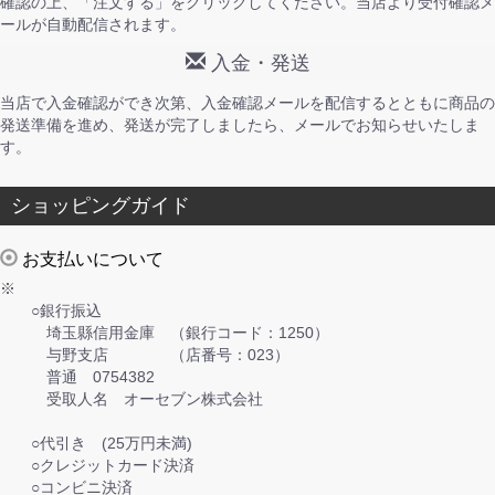
確認の上、「注文する」をクリックしてください。当店より受付確認メ
ールが自動配信されます。
入金・発送
当店で入金確認ができ次第、入金確認メールを配信するとともに商品の
発送準備を進め、発送が完了しましたら、メールでお知らせいたしま
す。
ショッピングガイド
お支払いについて
※
○銀行振込
埼玉縣信用金庫 （銀行コード：1250）
与野支店 （店番号：023）
普通 0754382
受取人名 オーセブン株式会社
○代引き (25万円未満)
○クレジットカード決済
○コンビニ決済