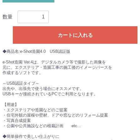
数量
カートに入れる
◆商品名:e-Shot造園4.0 USB認証版
e-Shot造園 Ver.4は、デジタルカメラ等で撮影した画像を
元に、エクステリア・造園工事の施工後のイメージパースを
作成するソフトです。
～USB認証タイプ～
出先や、出張先で使う場合にオススメです。
USBキーが接続されているPCでご利用となります。
【用途】
・エクステリアや造園などのご提案
・住宅外観の屋根や壁材、ドアや窓などのリフォーム提案
・写真合成提案
・公園や公共施設などの植栽計画 etc...
◆簡単操作で美しい仕上がりに