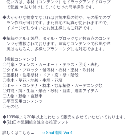
使い方は、素材（コンテンツ）をドラッグアンドドロップ
で配置 or 貼り付けしていくだけの簡単操作です。
◆大がかりな提案でなければお施主様の前や、その場でのプ
ラン作成が可能です。また自宅の写真が使われますので、
イメージがしやすいとお施主様にもご好評です。
◆植栽やアルミ製品、タイル・ブロックなど数百点のコンテ
ンツが搭載されております。豊富なコンテンツで和風や洋
風はもちろん、多様なプランニングにも対応できます。
【搭載コンテンツ】
〇門扉・フェンス・カーポート・テラス・照明・表札
〇タイル・ブロック・舗装材・石材・塗材・吹付材
〇屋根材・住宅壁材・ドア・窓・壁・階段
〇樹木・草花・地被・生垣・花壇
〇ポット・コンテナ・枕木・観葉植物・ガーデニング類
〇灯籠・蹲・生垣・景石・砂利・庭園、造園アイテム
〇人物・動物・自動車
〇平面図用コンテンツ
〇その他
◆1999年より20年以上にわたって販売をさせていただいております。
◆(社)日本造園組合連合会推奨ソフト
詳しくはこちら→
e-Shot造園 Ver.4