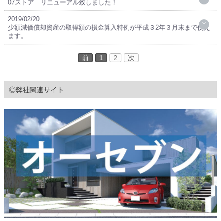
07ストア リニューアル致しました！
2019/02/20
少額減価償却資産の取得額の損金算入特例が平成３2年３月末まで使え
ます。
前
1
2
次
◎弊社関連サイト