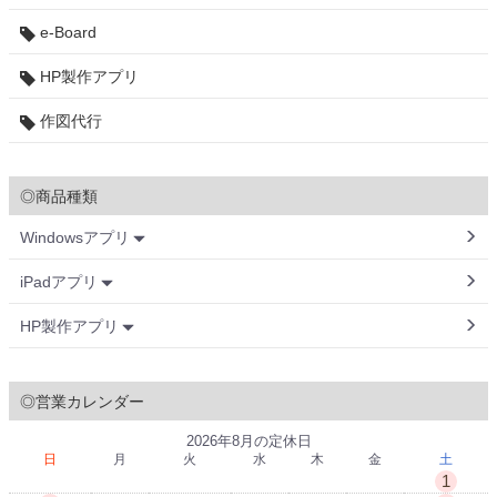
e-Board
HP製作アプリ
作図代行
◎商品種類
Windowsアプリ
iPadアプリ
HP製作アプリ
◎営業カレンダー
2026年8月の定休日
日
月
火
水
木
金
土
1