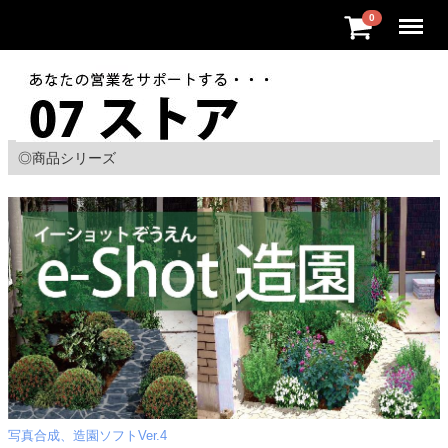
Menu
0
◎商品シリーズ
写真合成、造園ソフトVer.4