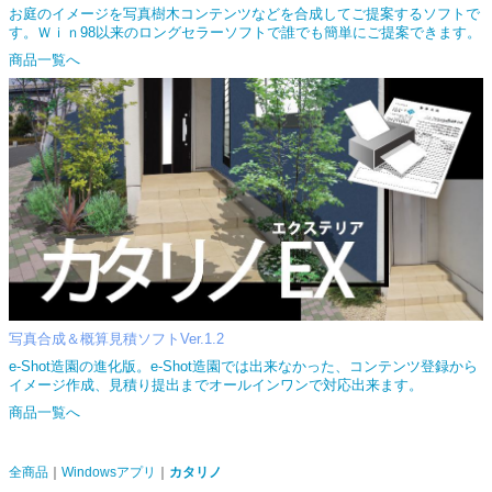
お庭のイメージを写真樹木コンテンツなどを合成してご提案するソフトで
す。Ｗｉｎ98以来のロングセラーソフトで誰でも簡単にご提案できます。
商品一覧へ
写真合成＆概算見積ソフトVer.1.2
e-Shot造園の進化版。e-Shot造園では出来なかった、コンテンツ登録から
イメージ作成、見積り提出までオールインワンで対応出来ます。
商品一覧へ
全商品
Windowsアプリ
カタリノ